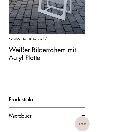
Artikelnummer: 317
Weißer Bilderrahem mit
Acryl Platte
Produktinfo
Acrylschild Sitzplan mit Ständer kann
Mietdauer
individuell beklebt und gestaltet
werden.
Die Mietdauer beträgt in der Regel 3-