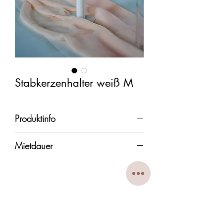
Stabkerzenhalter weiß M
Produktinfo
Maße: Höhe: 20 cm
Mietdauer
Die Mietdauer beträgt in der Regel 3-
4 Tage, von Freitag bis Montag.
Nach Rücksprache erfolgt die
Rückgabe bis spätestens 18 Uhr am
Montag.
DekoWunder