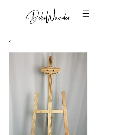
DekoWunder