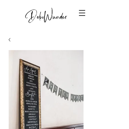
DekoWunder