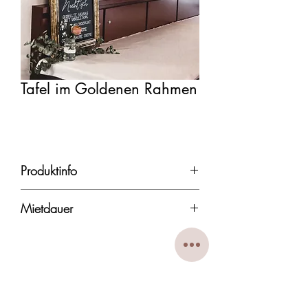
Tafel im Goldenen Rahmen
Produktinfo
Größe: 50x140 cm
Mietdauer
Tafel kann individuell beschrieben
Die Mietdauer beträgt in der Regel 3-
werden. Optimal als Menüplan,
4 Tage, von Freitag bis Montag.
Sitzplan oder auch als
Nach Rücksprache erfolgt die
Wilkommensschild nutzbar.
Rückgabe bis spätestens 18 Uhr am
Montag.