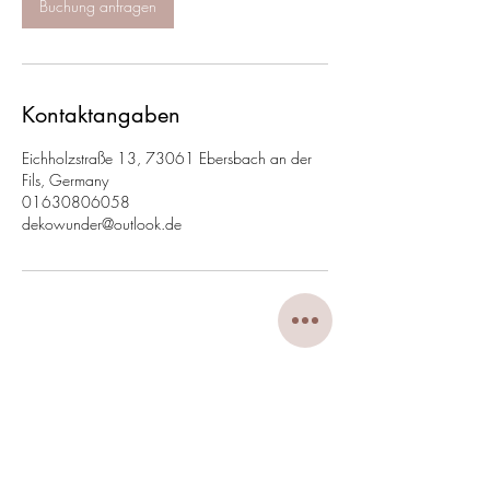
Buchung anfragen
n
.
Kontaktangaben
Eichholzstraße 13, 73061 Ebersbach an der
Fils, Germany
01630806058
dekowunder@outlook.de
DekoWunder
dekowunder@outlook.de