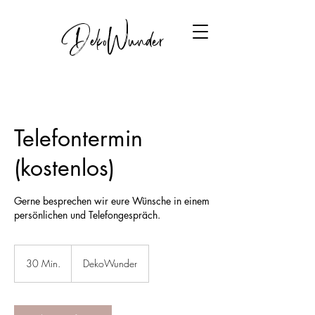
DekoWunder
Telefontermin
(kostenlos)
Gerne besprechen wir eure Wünsche in einem
persönlichen und Telefongespräch.
30 Min.
3
DekoWunder
0
M
i